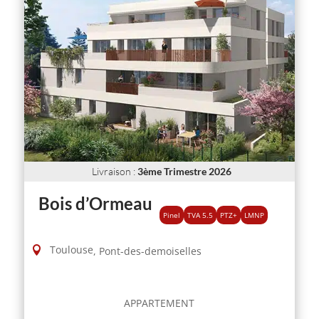
Livraison
:
3ème Trimestre 2026
Bois d’Ormeau
Pinel
TVA 5.5
PTZ+
LMNP
Toulouse
,
Pont-des-demoiselles
APPARTEMENT