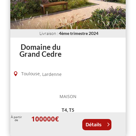
Livraison
:
4ème trimestre 2024
Domaine du
Grand Cedre
Toulouse
,
Lardenne
MAISON
T4, T5
100000
€
À partir
de
Détails