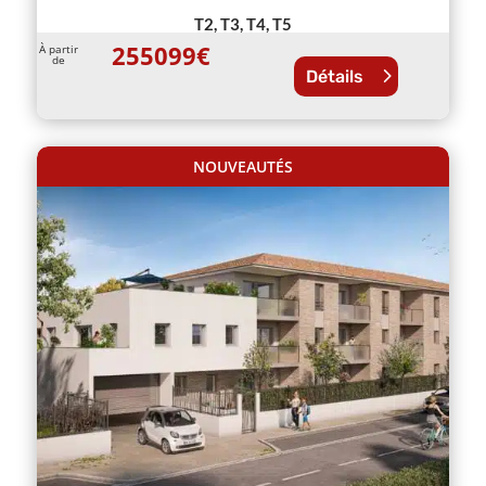
T2, T3, T4, T5
255099
€
À partir
de
Détails
NOUVEAUTÉS