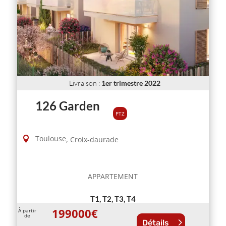
Livraison
:
1er trimestre 2022
126 Garden
PTZ
Toulouse
,
Croix-daurade
APPARTEMENT
T1, T2, T3, T4
199000
€
À partir
de
Détails