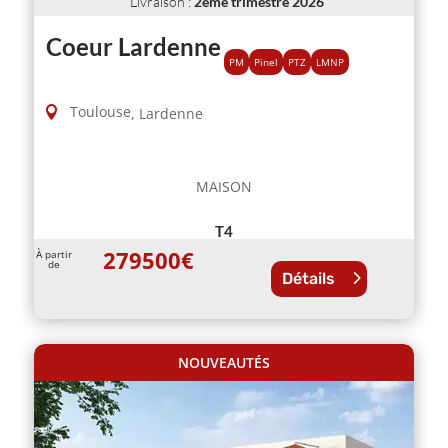
Livraison
:
2ème trimestre 2026
Coeur Lardenne
PM
Pinel
PTZ
LMNP
Toulouse
,
Lardenne
MAISON
T4
279500
€
À partir
de
Détails
NOUVEAUTÉS