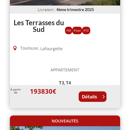
Livraison
:
4ème trimestre 2025
Les Terrasses du
Sud
PM
Pinel
PTZ
Toulouse
,
Lafourgette
APPARTEMENT
T3, T4
193830
€
À partir
de
Détails
NOUVEAUTÉS