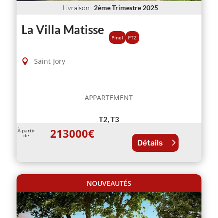
Livraison
:
2ème Trimestre 2025
La Villa Matisse
Pinel
PTZ
Saint-Jory
APPARTEMENT
T2, T3
213000
€
À partir
de
Détails
NOUVEAUTÉS