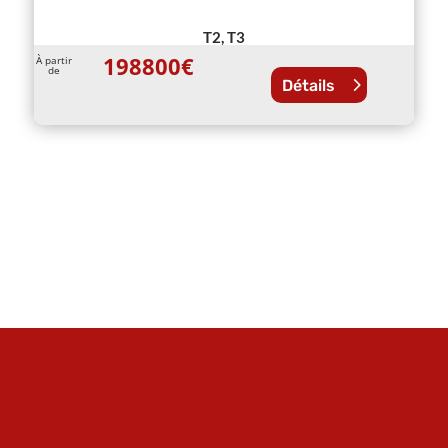
T2, T3
198800
€
À partir
de
Détails