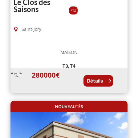
Le Clos des
Saisons
PTZ
Saint-Jory
MAISON
T3, T4
280000
€
À partir
de
Détails
NOUVEAUTÉS