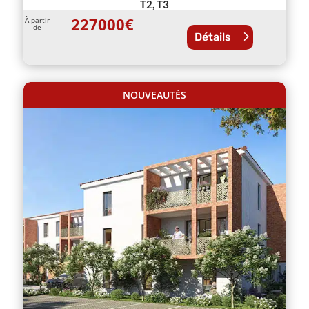
T2, T3
227000
€
À partir
de
Détails
NOUVEAUTÉS