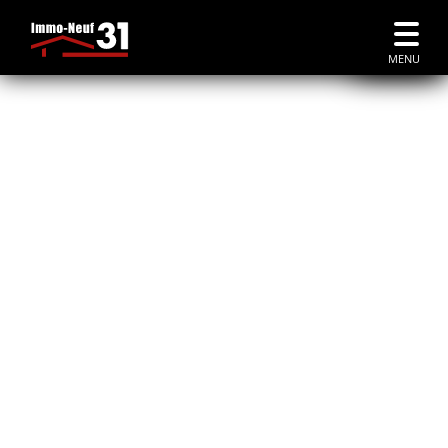
Accueil
|
Immobilier Neuf St Jory
MENU
À SAINT JORY
immobilier neuf à Saint Jory