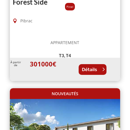
Forest Side
Pinel
Pibrac
APPARTEMENT
T3, T4
301000
€
À partir
de
Détails
NOUVEAUTÉS