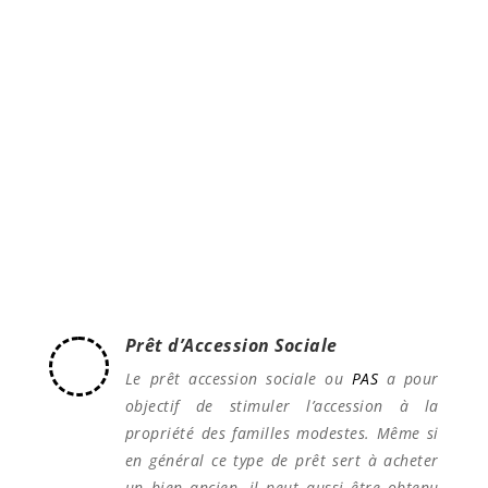
Sachez que l’investissement locatif est l’un des
placements les plus rentables et que de
nombreux dispositifs de défiscalisation sont mis à
votre disposition.
Prêt d’Accession Sociale
Le prêt accession sociale ou
PAS
a pour
objectif de stimuler l’accession à la
propriété des familles modestes. Même si
en général ce type de prêt sert à acheter
un bien ancien, il peut aussi être obtenu