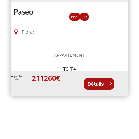
Paseo
Pinel
PTZ
Pibrac
APPARTEMENT
T3, T4
211260
€
À partir
de
Détails