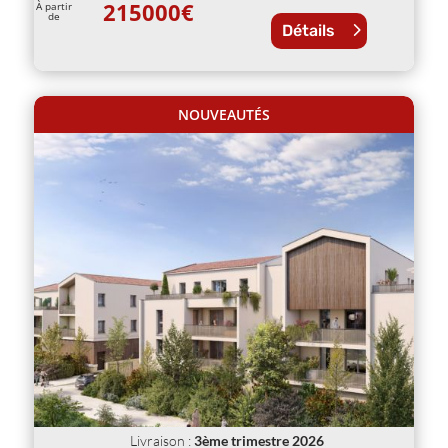
215000
€
À partir
de
Détails
NOUVEAUTÉS
Livraison
:
3ème trimestre 2026