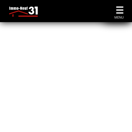
Accueil
|
Immobilier Neuf Pibrac
MENU
À PIBRAC
immobilier neuf à Pibrac