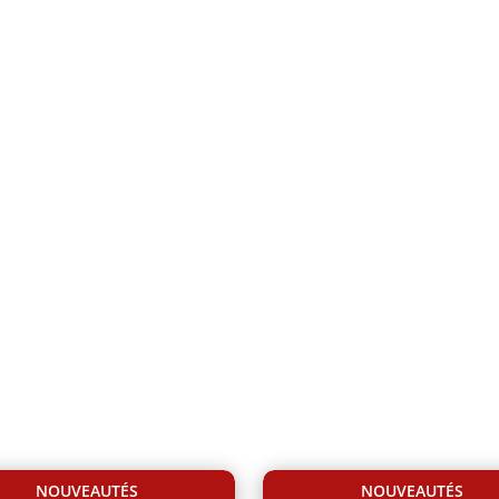
partements et villas neufs au quartier Barrière de Paris
NOUVEAUTÉS
NOUVEAUTÉS