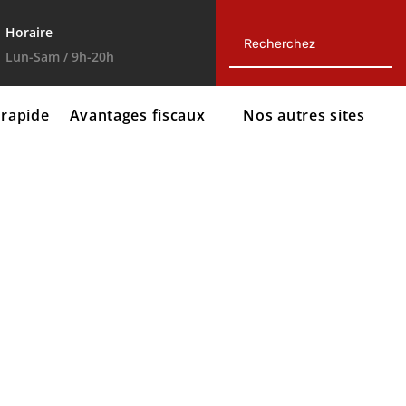
Horaire
Lun-Sam / 9h-20h
 rapide
Avantages fiscaux
Nos autres sites



