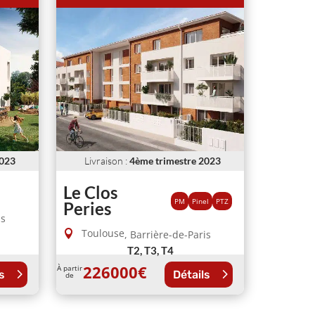
2023
Livraison
:
4ème trimestre 2023
Le Clos
PM
Pinel
PTZ
Peries
is
Toulouse
,
Barrière-de-Paris
T2, T3, T4
226000
€
À partir
s
Détails
de