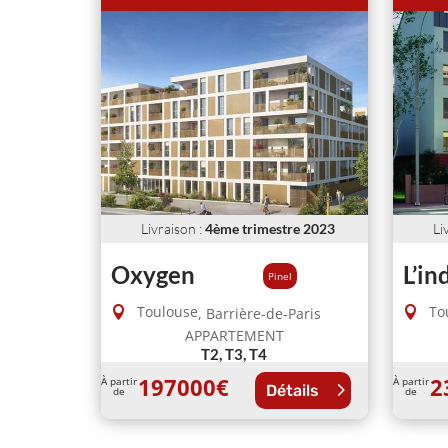
Livraison
:
4ème trimestre 2023
Li
Oxygen
L’i
Pinel
Toulouse
To
,
Barrière-de-Paris
APPARTEMENT
T2, T3, T4
197000
€
2
À partir
À partir
Détails
de
de