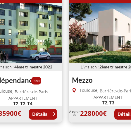
vraison
:
4ème trimestre 2022
Livraison
:
2ème trimestre 
Mezzo
ndépendance
Pinel
Toulouse
,
Barrière-de-Par
ulouse
,
Barrière-de-Paris
APPARTEMENT
APPARTEMENT
T2, T3
T2, T3, T4
35900
€
228000
€
À partir
Détails
Détail
de