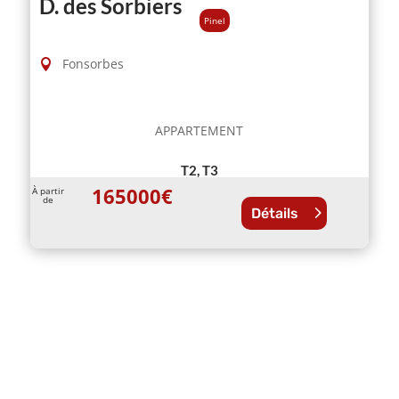
D. des Sorbiers
Pinel
Fonsorbes
APPARTEMENT
T2, T3
165000
€
À partir
de
Détails