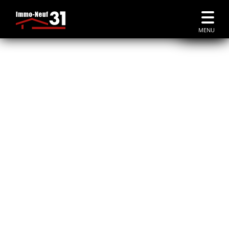
Accueil
|
Immobilier Neuf Fonsorbes
MENU
À FONSORBES
immobilier neuf à Fonsorbes