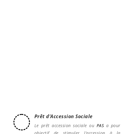
Sachez que l’investissement locatif est l’un des
placements les plus rentables et que de
nombreux dispositifs de défiscalisation sont mis à
votre disposition.
Prêt d’Accession Sociale
Le prêt accession sociale ou
PAS
a pour
objectif de stimuler l’accession à la