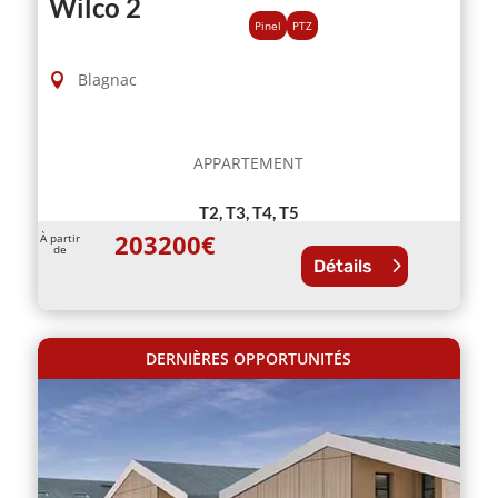
Wilco 2
Pinel
PTZ
Blagnac
APPARTEMENT
T2, T3, T4, T5
203200
€
À partir
de
Détails
DERNIÈRES OPPORTUNITÉS