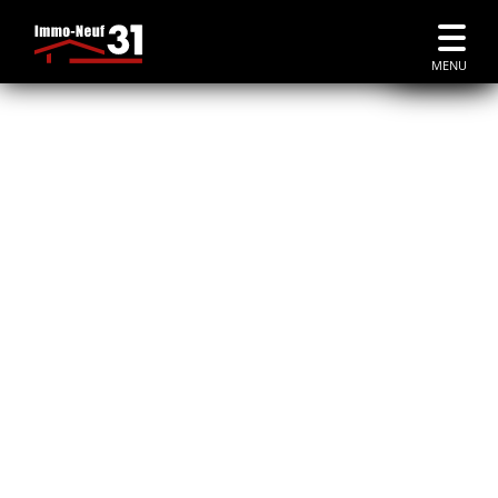
Accueil
|
Immobilier Neuf Blagnac
MENU
À BLAGNAC
immobilier neuf à Blagnac