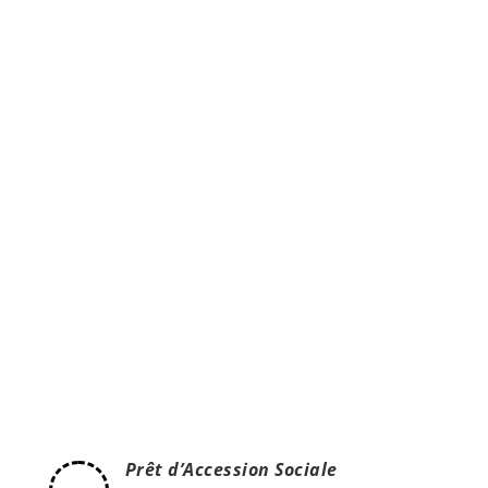
Sachez que l’investissement locatif est l’un des
placements les plus rentables et que de
nombreux dispositifs de défiscalisation sont mis à
votre disposition.
Prêt d’Accession Sociale