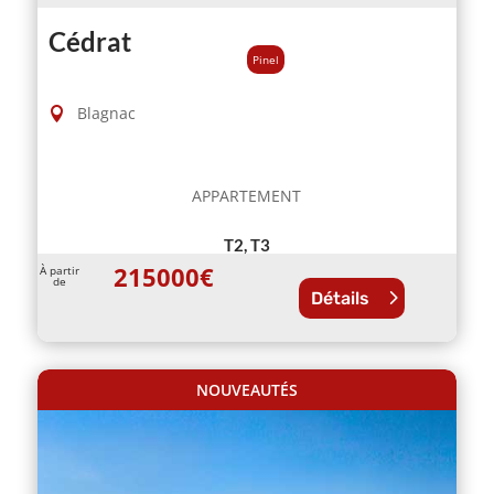
Cédrat
Pinel
Blagnac
APPARTEMENT
T2, T3
215000
€
À partir
de
Détails
NOUVEAUTÉS