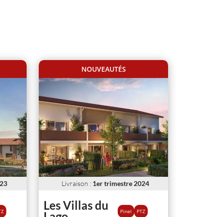
NOUVEAUTÉS
023
Livraison
:
1er trimestre 2024
Les Villas du
TZ
Pinel
PTZ
Lago