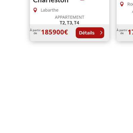
Ro
Labarthe
APPARTEMENT
T2, T3, T4
185900
€
1
À partir
À partir
Détails
de
de