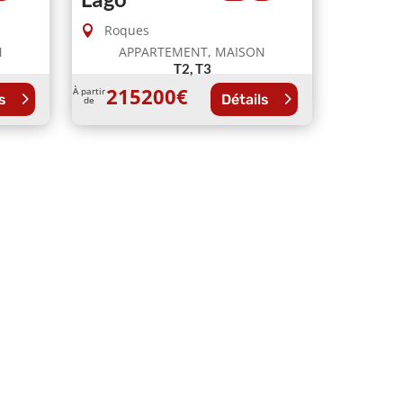
Roques
N
APPARTEMENT, MAISON
T2, T3
215200
€
À partir
s
Détails
de