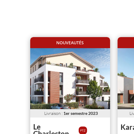
app
NOUVEAUTÉS
Livraison
:
1er semestre 2023
Li
Le
Kar
PTZ
Charleston