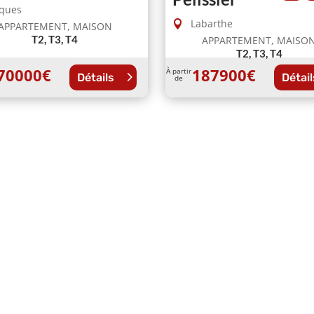
ques
Labarthe
APPARTEMENT, MAISON
T2, T3, T4
APPARTEMENT, MAISO
T2, T3, T4
70000
€
187900
€
À partir
Détails
Détail
de