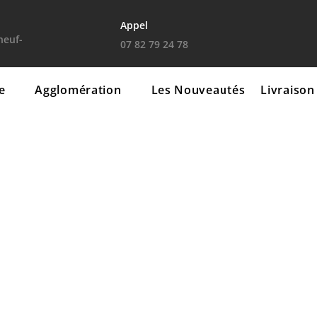
Appel
euf-
07 82 79 24 78
Les commodités
Les investissements
e
Agglomération
Les Nouveautés
Livraison