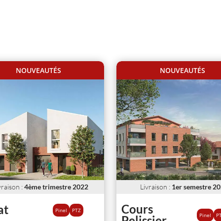
artements et villas neufs proche de Roques sur Garonne
NOUVEAUTÉS
NOUVEAUTÉS
vraison
:
4ème trimestre 2022
Livraison
:
1er semestre 2
Cours
at
Pinel
PTZ
Pinel
P
Pelissier