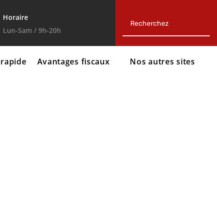
Horaire
Lun-Sam / 9h-20h
 rapide
Avantages fiscaux
Nos autres sites



