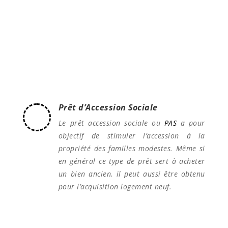
Sachez que l’investissement locatif est l’un des
placements les plus rentables et que de
nombreux dispositifs de défiscalisation sont mis à
votre disposition.
Prêt d’Accession Sociale
Le prêt accession sociale ou
PAS
a pour
objectif de stimuler l’accession à la
propriété des familles modestes. Même si
en général ce type de prêt sert à acheter
un bien ancien, il peut aussi être obtenu
pour l’acquisition logement neuf.