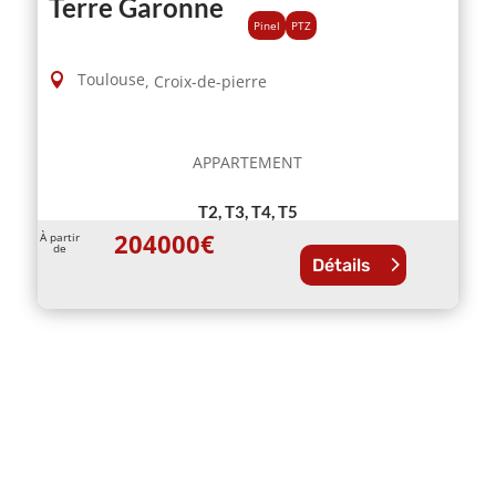
Terre Garonne
Pinel
PTZ
Toulouse
,
Croix-de-pierre
APPARTEMENT
T2, T3, T4, T5
204000
€
À partir
de
Détails