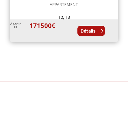
APPARTEMENT
T2, T3
171500
€
À partir
de
Détails