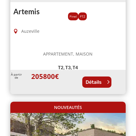
Artemis
Pinel
PTZ
Auzeville
APPARTEMENT, MAISON
T2, T3, T4
205800
€
À partir
de
Détails
NOUVEAUTÉS