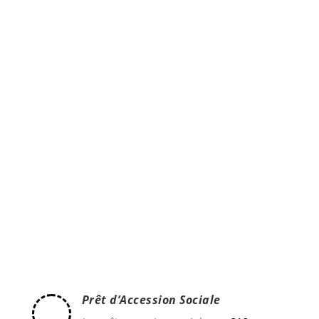
Sachez que l’investissement locatif est l’un des
placements les plus rentables et que de
nombreux dispositifs de défiscalisation sont mis à
votre disposition.
Prêt d’Accession Sociale