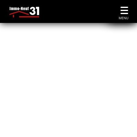
Accueil
|
Immobilier Neuf Auzeville Tolosane
MENU
À AUZEVILLE
immobilier neuf à Auzeville
Tolosane