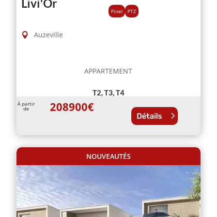
Livi'Or
Pinel
PTZ
Auzeville
APPARTEMENT
T2, T3, T4
208900
€
À partir
de
Détails
NOUVEAUTÉS