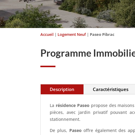
Accueil
|
Logement Neuf
|
Paseo Pibrac
Programme Immobilier
Description
Caractéristiques
La
résidence Paseo
propose des maisons 
pièces, avec jardin privatif pouvant a
stationnement.
De plus,
Paseo
offre également des appa