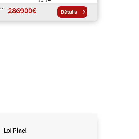
286900
€
tir
Détails
Loi Pinel