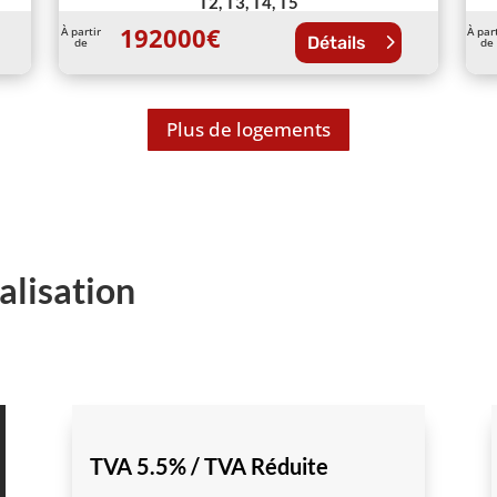
T2, T3, T4, T5
192000
€
À partir
À par
Détails
de
de
Plus de logements
alisation
TVA 5.5% / TVA Réduite