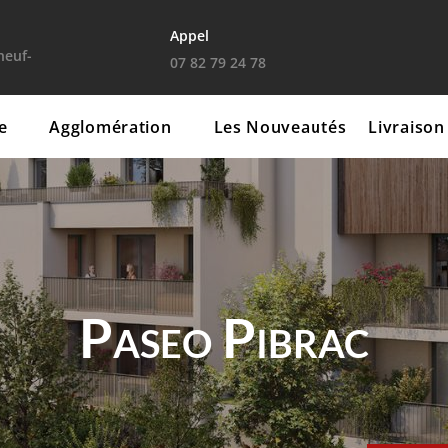
Appel
euf-
07 82 79 24 78
fiscalisation
Contact
e
Agglomération
Les Nouveautés
Livraison
Paseo Pibrac