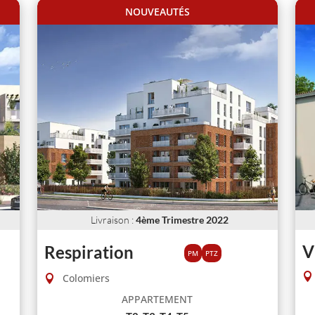
NOUVEAUTÉS
Livraison
:
4ème Trimestre 2022
V
Respiration
PM
PTZ
Colomiers
APPARTEMENT