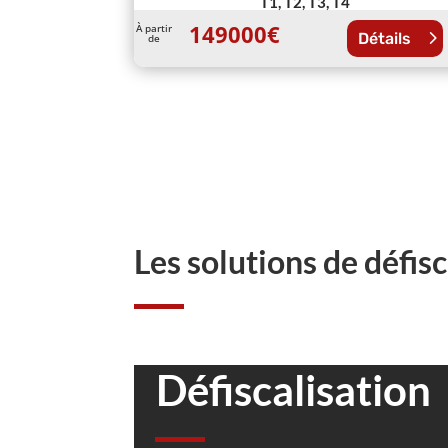
T1, T2, T3, T4
149000
€
À partir
Détails
de
Les solutions de défisc
Défiscalisation