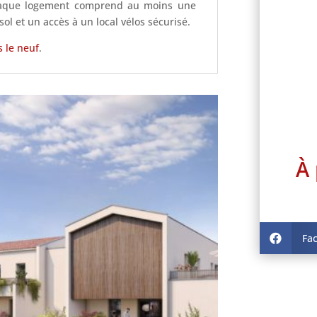
haque logement comprend au moins une
ol et un accès à un local vélos sécurisé.
 le neuf
.
À 
Fa
