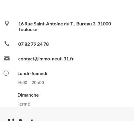

16 Rue Saint-Antoine du T , Bureau 3, 31000
Toulouse

07 82 79 24 78

contact@immo-neuf-31.fr
}
Lundi -Samedi
9h00 – 20h00
Dimanche
Fermé
APPEL
EMAIL
SMS
L’ Actu