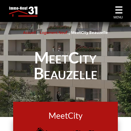
MENU
Accueil
|
Logement Neuf
|
MeetCity Beauzelle
MeetCity
Beauzelle
MeetCity