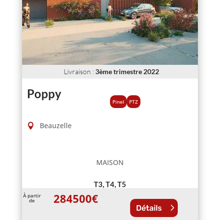
Livraison
:
3ème trimestre 2022
Poppy
Pinel
PTZ
Beauzelle
MAISON
T3, T4, T5
284500
€
À partir
de
Détails