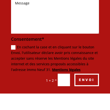
Consentement*
En cochant la case et en cliquant sur le bouton
Envoi, l'utilisateur déclare avoir pris connaissance et
accepter sans réserve les Mentions légales du site
internet et des services proposés accessibles à
l'adresse Immo Neuf 31.
Mentions légales
=
ENVOI
1 + 2