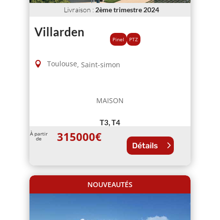
Livraison
:
2ème trimestre 2024
Villarden
Pinel
PTZ
Toulouse
,
Saint-simon
MAISON
T3, T4
315000
€
À partir
de
Détails
NOUVEAUTÉS