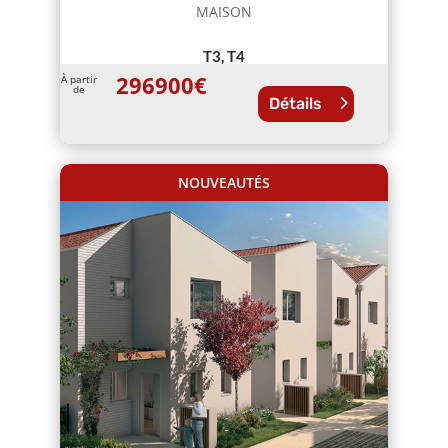
MAISON
T3, T4
296900
€
À partir
de
Détails
NOUVEAUTÉS