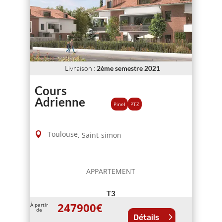
Livraison
:
2ème semestre 2021
Cours
Adrienne
Pinel
PTZ
Toulouse
,
Saint-simon
APPARTEMENT
T3
247900
€
À partir
de
Détails