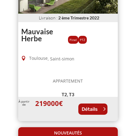
Livraison
:
2 ème Trimestre 2022
Mauvaise
Herbe
Pinel
PTZ
Toulouse
,
Saint-simon
APPARTEMENT
T2, T3
219000
€
À partir
de
Détails
NOUVEAUTÉS