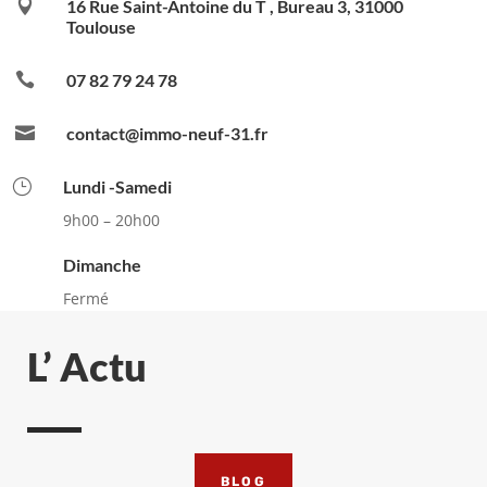

16 Rue Saint-Antoine du T , Bureau 3, 31000
Toulouse

07 82 79 24 78

contact@immo-neuf-31.fr
}
Lundi -Samedi
9h00 – 20h00
Dimanche
Fermé
L’ Actu
BLOG