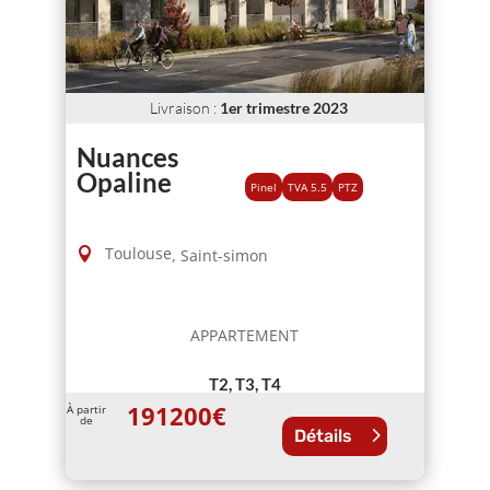
Livraison
:
1er trimestre 2023
Nuances
Opaline
Pinel
TVA 5.5
PTZ
Toulouse
,
Saint-simon
APPARTEMENT
T2, T3, T4
191200
€
À partir
de
Détails