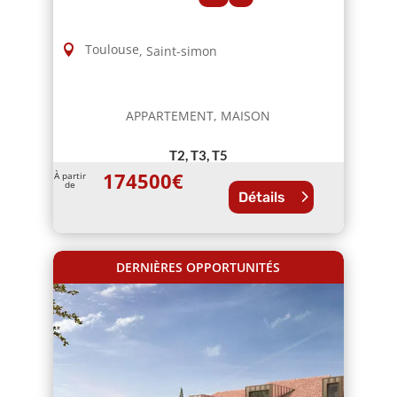
Toulouse
,
Saint-simon
APPARTEMENT, MAISON
T2, T3, T5
174500
€
À partir
de
Détails
DERNIÈRES OPPORTUNITÉS