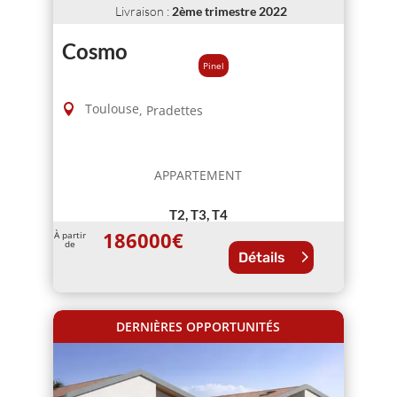
Livraison
:
2ème trimestre 2022
Cosmo
Pinel
Toulouse
,
Pradettes
APPARTEMENT
T2, T3, T4
186000
€
À partir
de
Détails
DERNIÈRES OPPORTUNITÉS