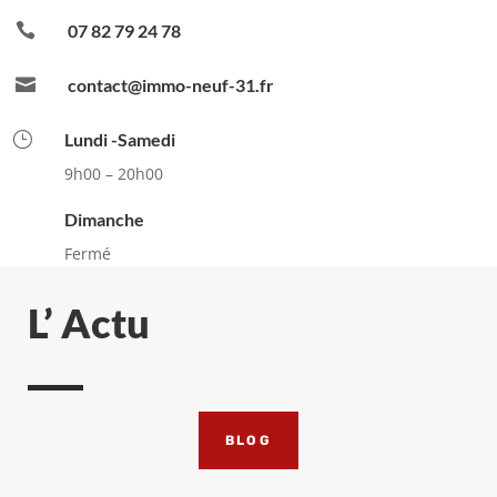

07 82 79 24 78

contact@immo-neuf-31.fr
}
Lundi -Samedi
9h00 – 20h00
Dimanche
Fermé
L’ Actu
BLOG