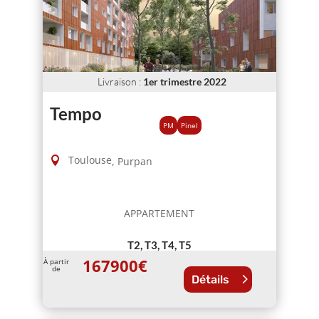
Livraison
:
1er trimestre 2022
Tempo
PM
Pinel
Toulouse
,
Purpan
APPARTEMENT
T2, T3, T4, T5
167900
€
À partir
de
Détails