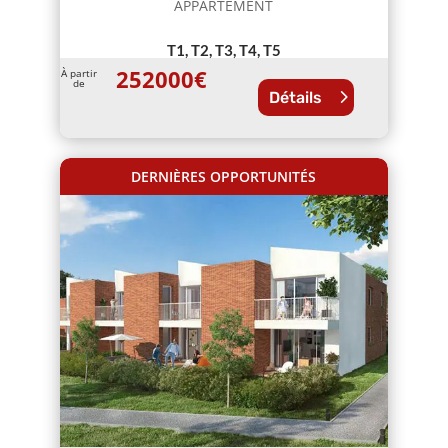
APPARTEMENT
T1, T2, T3, T4, T5
252000
€
À partir
de
Détails
DERNIÈRES OPPORTUNITÉS