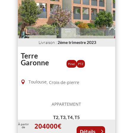
Livraison
:
2ème trimestre 2023
Terre
Garonne
Pinel
PTZ
Toulouse
,
Croix-de-pierre
APPARTEMENT
T2, T3, T4, T5
204000
€
À partir
de
Détails