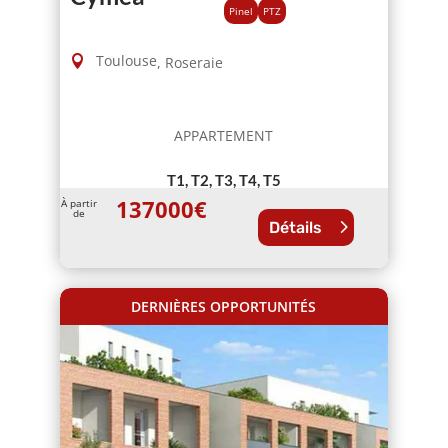
Pinel
PTZ
Toulouse
,
Roseraie
APPARTEMENT
T1, T2, T3, T4, T5
137000
€
À partir
de
Détails
DERNIÈRES OPPORTUNITÉS