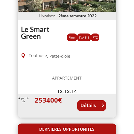
Livraison
:
2ème semestre 2022
Le Smart
Green
Pinel
TVA 5.5
PTZ
Toulouse
,
Patte-d’oie
APPARTEMENT
T2, T3, T4
253400
€
À partir
de
Détails
DERNIÈRES OPPORTUNITÉS