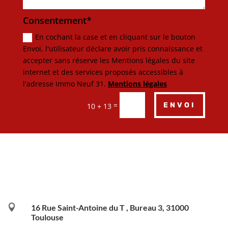
Consentement*
En cochant la case et en cliquant sur le bouton
Envoi, l'utilisateur déclare avoir pris connaissance et
accepter sans réserve les Mentions légales du site
internet et des services proposés accessibles à
l'adresse Immo Neuf 31.
Mentions légales
=
ENVOI
10 + 13

16 Rue Saint-Antoine du T , Bureau 3, 31000
Toulouse