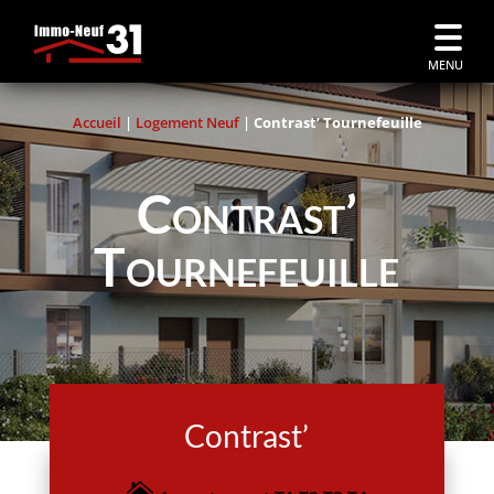
MENU
Accueil
|
Logement Neuf
|
Contrast’ Tournefeuille
Contrast’
Tournefeuille
Contrast’