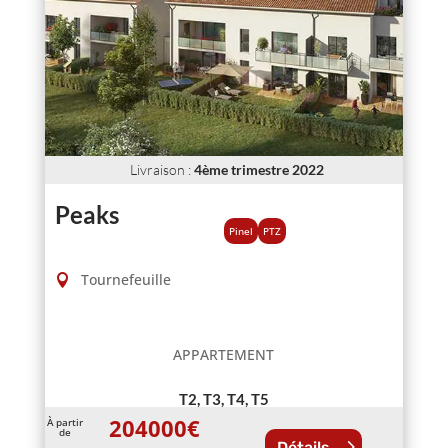
Livraison
:
4ème trimestre 2022
Peaks
Pinel
PTZ
Tournefeuille
APPARTEMENT
T2, T3, T4, T5
204000
€
À partir
de
Détails