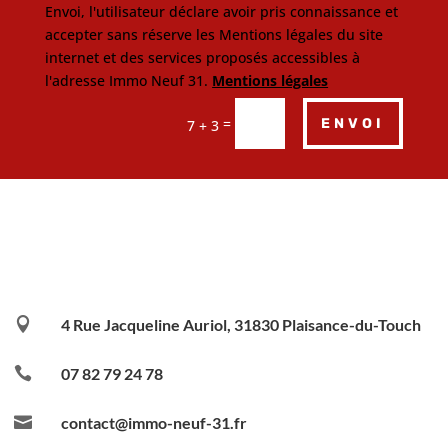
Envoi, l'utilisateur déclare avoir pris connaissance et
accepter sans réserve les Mentions légales du site
internet et des services proposés accessibles à
l'adresse Immo Neuf 31.
Mentions légales
=
ENVOI
7 + 3

4 Rue Jacqueline Auriol, 31830 Plaisance-du-Touch

07 82 79 24 78

contact@immo-neuf-31.fr