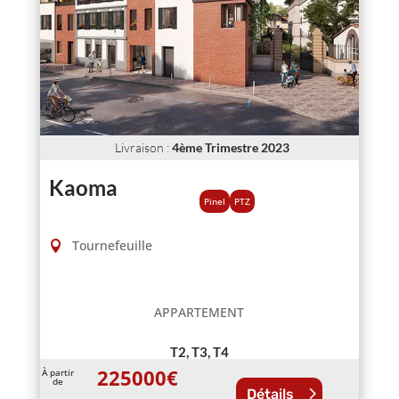
Livraison
:
4ème Trimestre 2023
Kaoma
Pinel
PTZ
Tournefeuille
APPARTEMENT
T2, T3, T4
225000
€
À partir
de
Détails