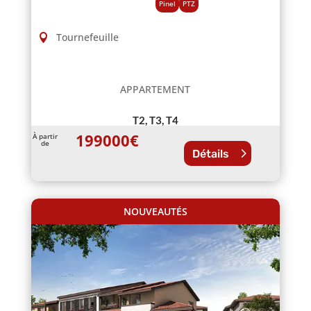
Pinel
PTZ
Tournefeuille
APPARTEMENT
T2, T3, T4
199000
€
À partir
de
Détails
NOUVEAUTÉS