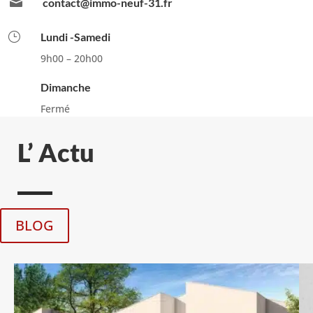

contact@immo-neuf-31.fr
}
Lundi -Samedi
9h00 – 20h00
Dimanche
Fermé
L’ Actu
BLOG