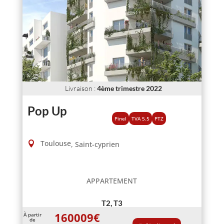
Livraison
:
4ème trimestre 2022
Pop Up
Pinel
TVA 5.5
PTZ
Toulouse
,
Saint-cyprien
APPARTEMENT
T2, T3
160009
€
À partir
de