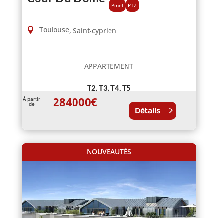
Pinel
PTZ
Toulouse
,
Saint-cyprien
APPARTEMENT
T2, T3, T4, T5
284000
€
À partir
de
Détails
NOUVEAUTÉS