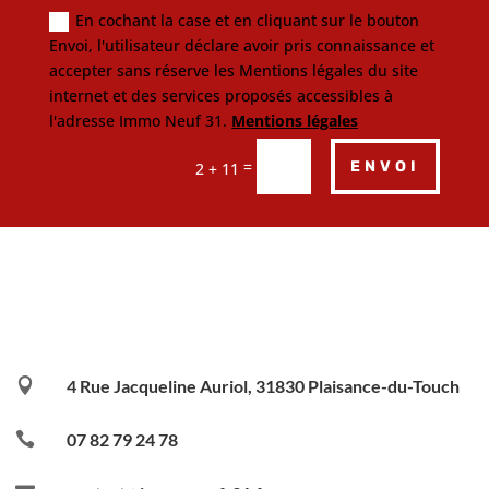
En cochant la case et en cliquant sur le bouton
Envoi, l'utilisateur déclare avoir pris connaissance et
accepter sans réserve les Mentions légales du site
internet et des services proposés accessibles à
l'adresse Immo Neuf 31.
Mentions légales
=
ENVOI
2 + 11

4 Rue Jacqueline Auriol, 31830 Plaisance-du-Touch

07 82 79 24 78