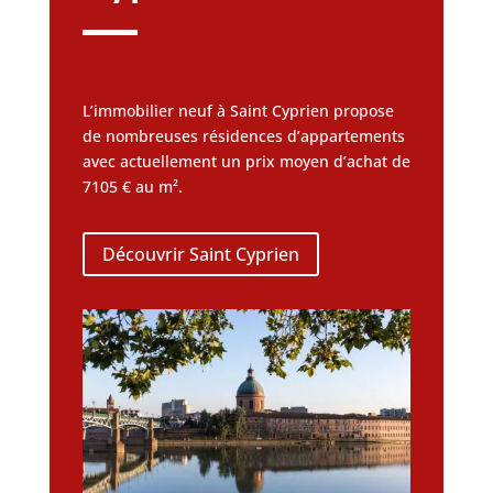
L’immobilier neuf à Saint Cyprien propose
de nombreuses résidences d’appartements
avec actuellement un prix moyen d’achat de
7105 € au m².
Découvrir Saint Cyprien