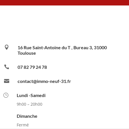

16 Rue Saint-Antoine du T , Bureau 3, 31000
Toulouse

07 82 79 24 78

contact@immo-neuf-31.fr
}
Lundi -Samedi
9h00 – 20h00
Dimanche
Fermé