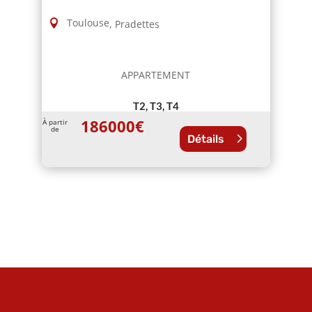
Toulouse
,
Pradettes
APPARTEMENT
T2, T3, T4
186000
€
À partir
de
Détails