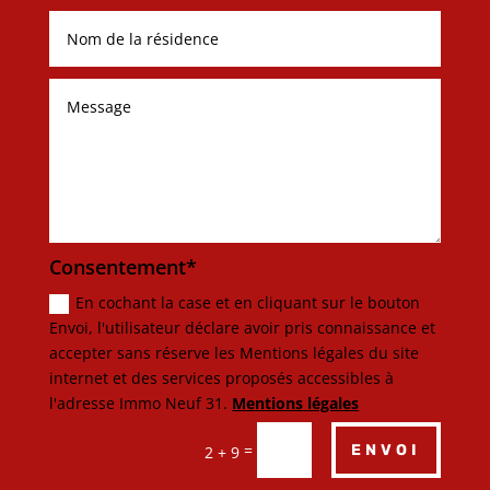
Consentement*
En cochant la case et en cliquant sur le bouton
Envoi, l'utilisateur déclare avoir pris connaissance et
accepter sans réserve les Mentions légales du site
internet et des services proposés accessibles à
l'adresse Immo Neuf 31.
Mentions légales
=
ENVOI
2 + 9