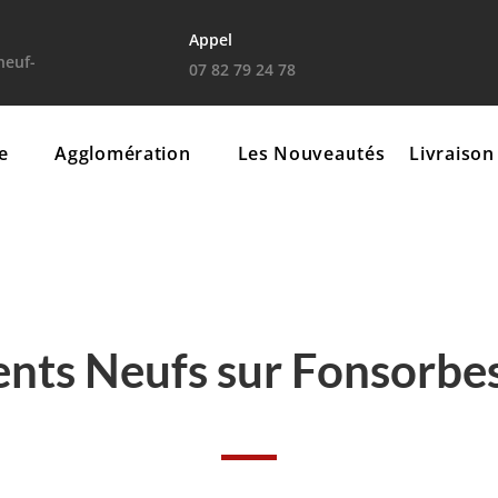
Appel
euf-
07 82 79 24 78
e
Agglomération
Les Nouveautés
Livraison
nts Neufs sur Fonsorbe