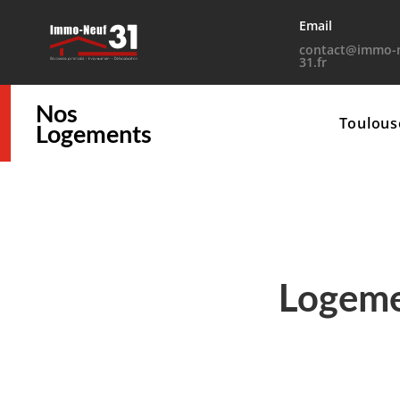
Email
contact@immo-n
31.fr
Nos
Toulous
Logements
Logeme