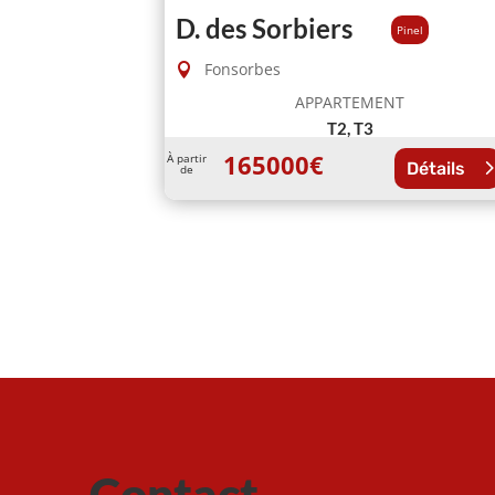
D. des Sorbiers
Pinel
Fonsorbes
APPARTEMENT
T2, T3
165000
€
À partir
Détails
de
Contact