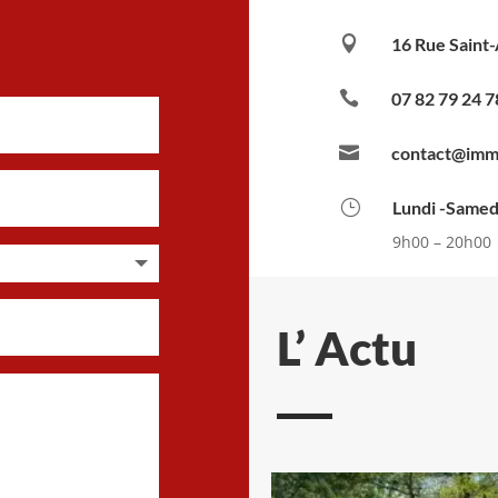

16 Rue Saint-

07 82 79 24 7

contact@imm
}
Lundi -Samed
9h00 – 20h00
L’ Actu