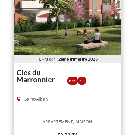
Livraison
:
2ème trimestre 2023
Clos du
Marronnier
Pinel
PTZ
Saint-Alban
APPARTEMENT, MAISON
T2, T3, T4