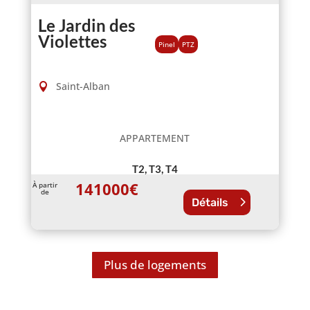
Le Jardin des
Violettes
Pinel
PTZ
Saint-Alban
APPARTEMENT
T2, T3, T4
141000
€
À partir
de
Détails
Plus de logements