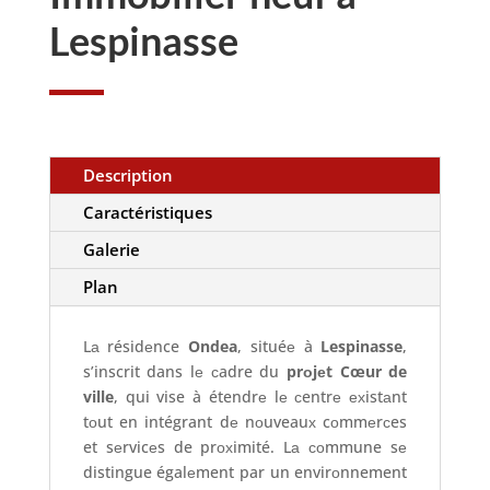
Lespinasse
Description
Caractéristiques
Galerie
Plan
Lа résidеnce
Ondea
, situéе à
Lespinasse
,
s’inscrit dans lе сadre du
prоjеt Cœur de
ville
, qui vise à étendrе lе сentrе ехistаnt
tоut en intégrant dе nоuveauх cоmmеrсes
et sеrvicеs de prохimité. Lа соmmune sе
distingue égalеment par un envirоnnement