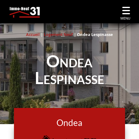
MENU
Accueil
|
Logement Neuf
|
Ondea Lespinasse
Ondea
Lespinasse
Ondea