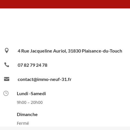

4 Rue Jacqueline Auriol, 31830 Plaisance-du-Touch

07 82 79 24 78

contact@immo-neuf-31.fr
}
Lundi -Samedi
9h00 – 20h00
Dimanche
Fermé