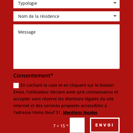
Consentement*
En cochant la case et en cliquant sur le bouton
Envoi, l'utilisateur déclare avoir pris connaissance et
accepter sans réserve les Mentions légales du site
internet et des services proposés accessibles à
l'adresse Immo Neuf 31.
Mentions légales
=
ENVOI
7 + 15