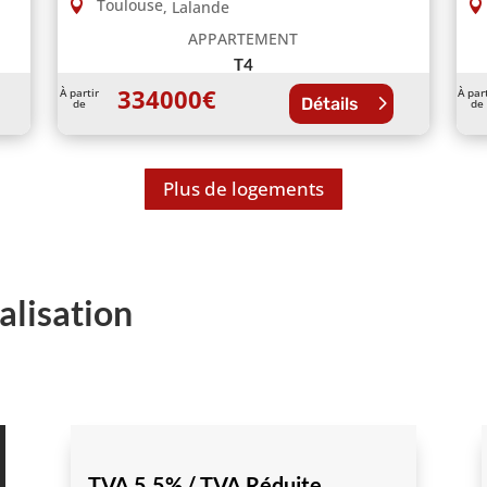
Toulouse
,
Lalande
APPARTEMENT
T4
334000
€
À partir
À par
Détails
de
de
Plus de logements
alisation
TVA 5.5% / TVA Réduite