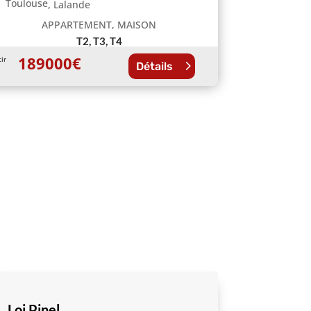
Toulouse
,
Lalande
APPARTEMENT, MAISON
T2, T3, T4
189000
€
tir
Détails
Loi Pinel