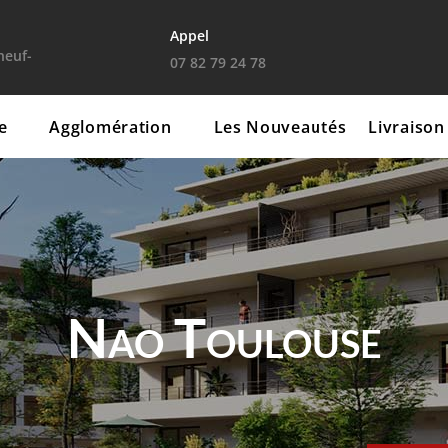
Appel
euf-
07 82 79 24 78
fiscalisation
Contact
e
Agglomération
Les Nouveautés
Livraison
Nao Toulouse