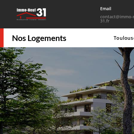
Email
contact@immo-n
31.fr
Nos Logements
Résumé
Logements
À proximité
Dé
Toulous