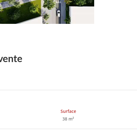
vente
Surface
38 m²