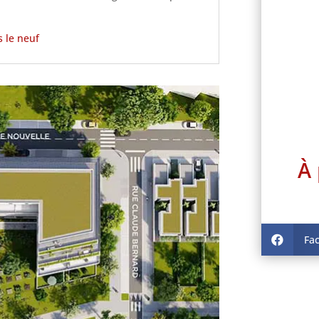
 le neuf
À 
Fa
