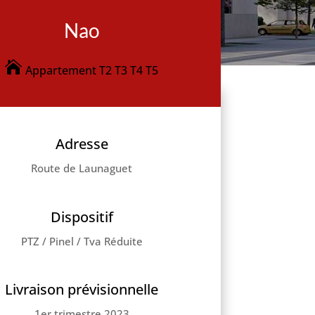
Nao
Appartement T2 T3 T4 T5
Adresse
Route de Launaguet
Dispositif
PTZ
/
Pinel
/
Tva Réduite
Livraison prévisionnelle
1er trimestre 2023