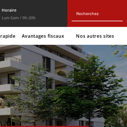
Horaire
Lun-Sam / 9h-20h




 rapide
Avantages fiscaux
Nos autres sites