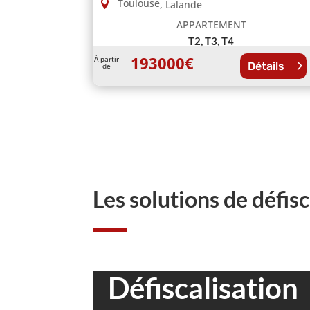
Toulouse
,
Lalande
APPARTEMENT
T2, T3, T4
193000
€
À partir
Détails
de
Les solutions de défisc
Défiscalisation