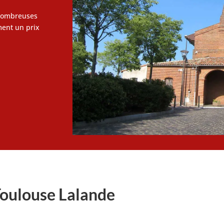
nombreuses
ment un prix
Toulouse Lalande